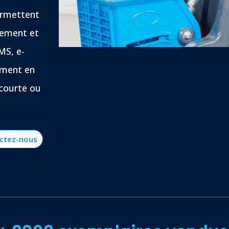
ermettent
quement et
MS, e-
ement en
 courte ou
ctez-nous