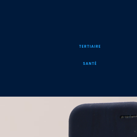
TERTIAIRE
SANTÉ
Lecteur
vidéo