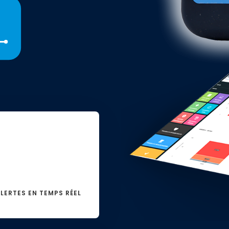
z
s
as
nter
er
e.
LERTES EN TEMPS RÉEL