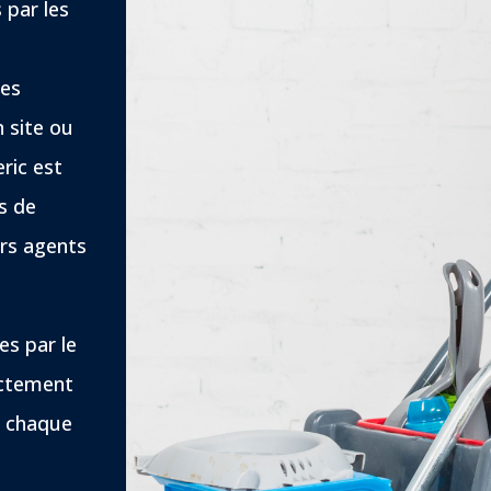
 par les
ues
n site ou
ric est
s de
urs agents
es par le
ectement
r chaque