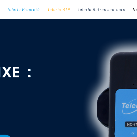
Teleric Propreté
Teleric BTP
Teleric Autres secteurs
No
XE :