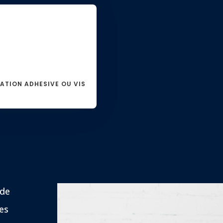
XATION ADHESIVE OU VIS
 de
les