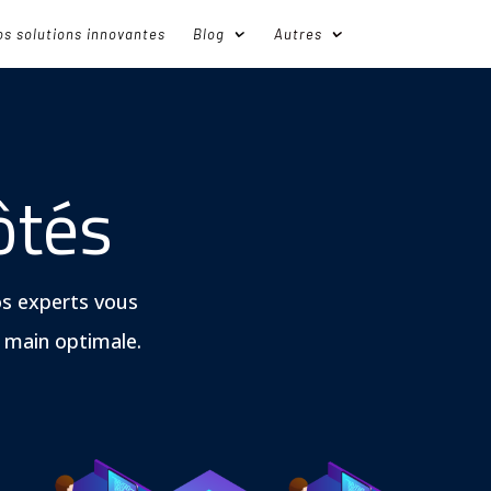
s solutions innovantes
Blog
Autres
ôtés
nos experts vous
n main optimale.