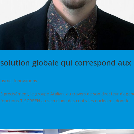
A solution globale qui correspond aux
dustrie
,
Innovations
23 précisément, le groupe Atalian, au travers de son directeur d’agen
ifonctions T-SCREEN au sein d’une des centrales nucléaires dont le