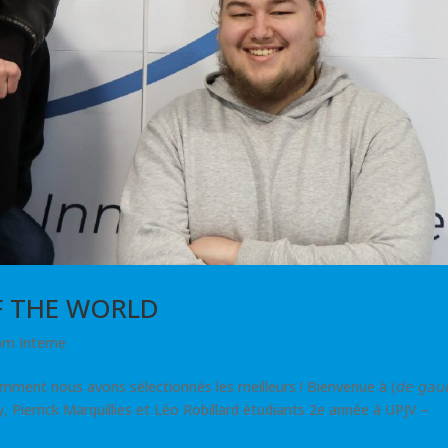
OF THE WORLD
m Interne
mment nous avons sélectionnés les meilleurs ! Bienvenue à (𝘥𝘦 𝘨𝘢𝘶𝘤
Conty, Pierrick Marquillies et Léo Robillard étudiants 2e année à UPJV –