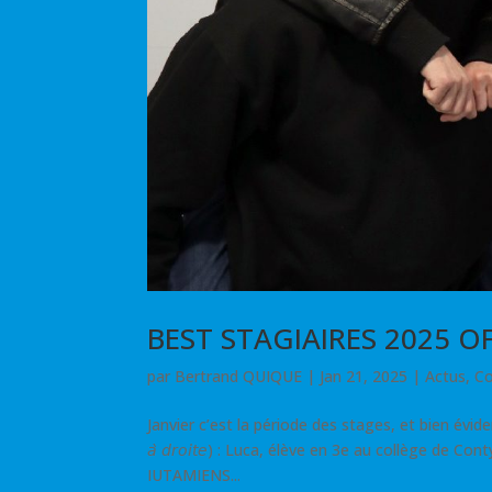
BEST STAGIAIRES 2025 
par
Bertrand QUIQUE
|
Jan 21, 2025
|
Actus
,
Co
Janvier c’est la période des stages, et bien évide
𝘢̀ 𝘥𝘳𝘰𝘪𝘵𝘦) : Luca, élève en 3e au collège de 
IUTAMIENS...