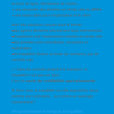
en bout de ligne, distributeur de tickets…
🔹une remontée des données en temps réel ou différé
🔹une vision claire pour l’exploitation et le client
Avec des solutions conçues pour le terrain :
➡️les agents déclarent précisément leurs interventions
➡️l’exploitant suit l’avancement chantier en temps réel
➡️les données sont centralisées, sécurisées et
exploitables
➡️la traçabilité devient un levier de confiance, pas de
contrôle subi
👉 Dans les contrats propreté & transport, la
traçabilité n’est plus un “plus”.
C’est un 𝘀𝗼𝗰𝗹𝗲 𝗱𝗲 𝗰𝗿𝗲́𝗱𝗶𝗯𝗶𝗹𝗶𝘁𝗲́ 𝗼𝗽𝗲́𝗿𝗮𝘁𝗶𝗼𝗻𝗻𝗲𝗹𝗹𝗲.
💬 Pour vous, la traçabilité est-elle aujourd’hui vécue
comme une contrainte… ou comme un avantage
concurrentiel ?
#
PropretéUrbaine
#
Transport
#
Traçabilité