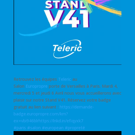
Retrouvez les équipes
Teleric
au
Salon
Europropre
porte de Versailles à Paris. Mardi 4,
mercredi 5 et jeudi 6 Avril nous vous accueillerons avec
plaisir sur notre Stand V41. Réservez votre badge
gratuit au lien suivant :
https://demande-
badge.europropre.com/km?
ex=vbi946blrhttps://lnkd.in/efiqyxk7
#paris
#salon
#european
#propreté