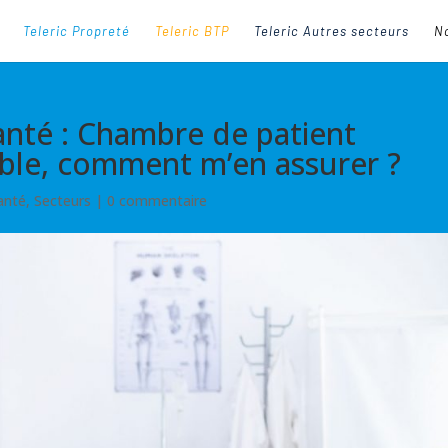
Teleric Propreté
Teleric BTP
Teleric Autres secteurs
No
anté : Chambre de patient
ible, comment m’en assurer ?
anté
,
Secteurs
|
0 commentaire