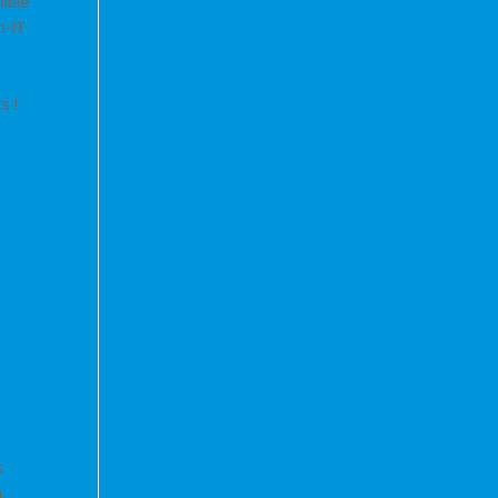
ible
n-IT
s !
s
n