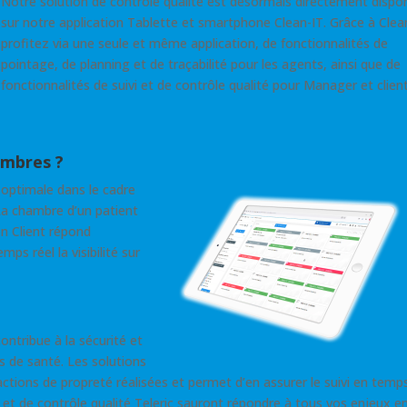
Notre solution de contrôle qualité est désormais directement dispon
sur notre application Tablette et smartphone Clean-IT. Grâce à Clea
profitez via une seule et même application, de fonctionnalités de
pointage, de planning et de traçabilité pour les agents, ainsi que de
fonctionnalités de suivi et de contrôle qualité pour Manager et client
ambres ?
 optimale dans le cadre
La chambre d’un patient
n Client répond
ps réel la visibilité sur
ontribue à la sécurité et
s de santé. Les solutions
s actions de propreté réalisées et permet d’en assurer le suivi en temp
lité et de contrôle qualité Teleric sauront répondre à tous vos enjeux e