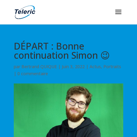
DÉPART : Bonne
continuation Simon 😉
par
Bertrand QUIQUE
|
Juin 3, 2022
|
Actus
,
Portraits
|
0 commentaire