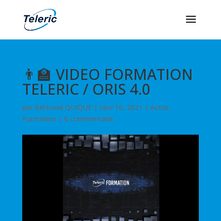
👨‍🏫 VIDEO FORMATION
TELERIC / ORIS 4.0
par
Bertrand QUIQUE
|
Nov 10, 2021
|
Actus
,
Formation
|
0 commentaire