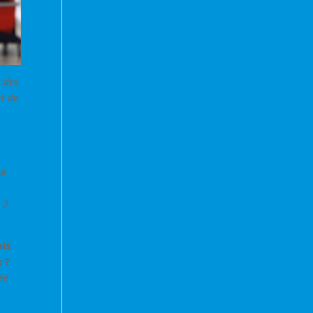
t des
rt de
ur
 2
ais
 ?
ée