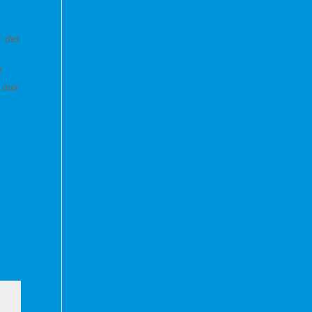
r des
t
e aux