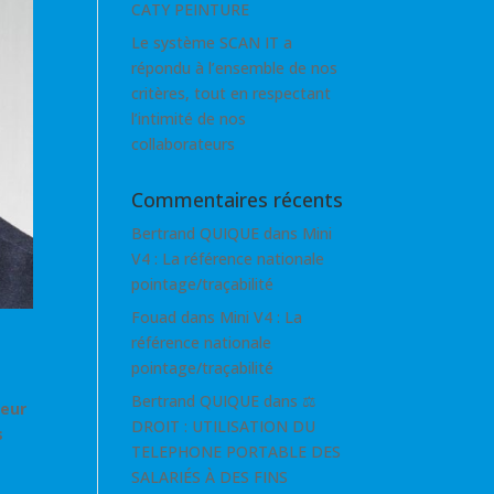
CATY PEINTURE
Le système SCAN IT a
répondu à l’ensemble de nos
critères, tout en respectant
l’intimité de nos
collaborateurs
Commentaires récents
Bertrand QUIQUE
dans
Mini
V4 : La référence nationale
pointage/traçabilité
Fouad
dans
Mini V4 : La
référence nationale
pointage/traçabilité
Bertrand QUIQUE
dans
⚖
teur
DROIT : UTILISATION DU
s
TELEPHONE PORTABLE DES
SALARIÉS À DES FINS