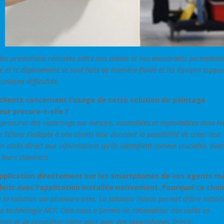
des prest
ati
ons réalisées entre nos clients et nos encadrants permettan
 et le déploiement se sont faits de manière fluide et les équipes suppo
elques difficultés.
clients concernant l’usage de cette solution de pointage
eur procure-t-elle ?
r procurer des reportings sur mesure, accessibles et exploitables dans le
Teleric s’adapte à nos clients leur donnant la possibilité de créer leur
n accès direct aux informations qu’ils identifient comme cruciales. Avec
 leurs chantiers
l’application directement sur les smartphones de vos agents m
ric avec l’application installée nativement. Pourquoi ce choix
 la solution sur plusieurs sites. La solution Teleric permet d’être install
a technologie NCF. Cela nous a permis de rationaliser nos coûts en
gents et de compléter notre parc avec des smartphones Teleric.