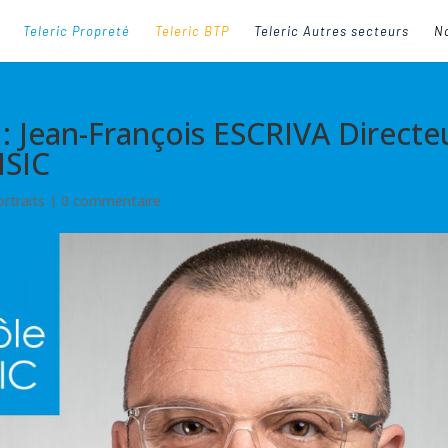
Teleric Propreté
Teleric BTP
Teleric Autres secteurs
No
Jean-François ESCRIVA Directe
MSIC
ortraits
|
0 commentaire