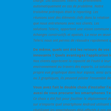
charge. Les solutions Teleric les préviennent
automatiquement en cas de problème. Notre
troisième prérequis était le reporting. Les
réunions sont des éléments clefs dans la relation
que nous entretenons avec nos clients. Les
solutions Teleric, apportent une vision commune 
échanges constructifs et apaisés. La mise en œuvre
Teleric nous ont permis de résoudre rapidement qu
De même, quels ont été les retours de vos 
innovante ? Quels avantages l’application l
Nos clients apprécient la capacité de l’outil à leu
environnement au travers des exports. La solution 
propre vue graphique dans leur espace, ainsi qu’u
ou 3 graphiques, ils peuvent piloter l’ensemble de
Vous avez fait le double choix d’installer 
aussi de vous procurer les smartphones Tele
Ce choix a été fait pour faciliter le déploiement de
sur n’importe quel smartphone Android utilisant l
réutilisant les smartphones déjà affectés à nos a