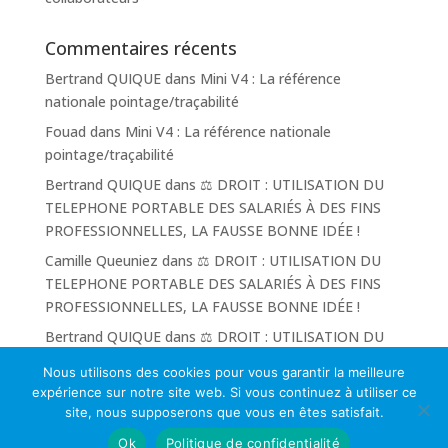
Commentaires récents
Bertrand QUIQUE
dans
Mini V4 : La référence
nationale pointage/traçabilité
Fouad
dans
Mini V4 : La référence nationale
pointage/traçabilité
Bertrand QUIQUE
dans
⚖ DROIT : UTILISATION DU
TELEPHONE PORTABLE DES SALARIÉS À DES FINS
PROFESSIONNELLES, LA FAUSSE BONNE IDÉE !
Camille Queuniez
dans
⚖ DROIT : UTILISATION DU
TELEPHONE PORTABLE DES SALARIÉS À DES FINS
PROFESSIONNELLES, LA FAUSSE BONNE IDÉE !
Bertrand QUIQUE
dans
⚖ DROIT : UTILISATION DU
TELEPHONE PORTABLE DES SALARIÉS À DES FINS
Nous utilisons des cookies pour vous garantir la meilleure
PROFESSIONNELLES, LA FAUSSE BONNE IDÉE !
expérience sur notre site web. Si vous continuez à utiliser ce
site, nous supposerons que vous en êtes satisfait.
Ok
Politique de confidentialité