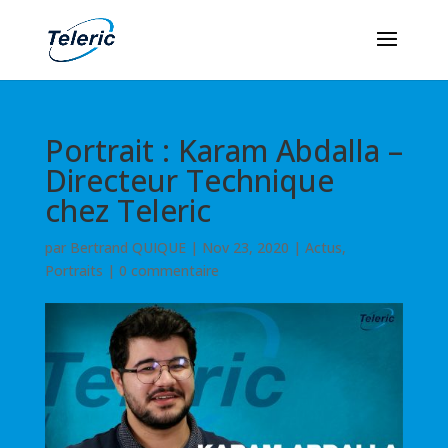
Portrait : Karam Abdalla –
Directeur Technique
chez Teleric
par
Bertrand QUIQUE
|
Nov 23, 2020
|
Actus
,
Portraits
|
0 commentaire